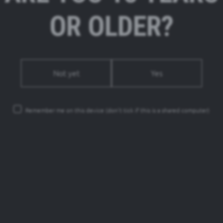
Εκ των οποίων σάκχαρα
0,0g
Πρωτεΐνες
0,5g
OR OLDER?
Αλάτι
0,0g
Not yet
Yes
Remember me on this device
(don’t tick if this is a shared computer)
 μπύρας