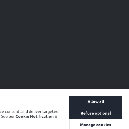
Allow all
ze content, and deliver targeted
Refuse optional
Policy
Social Media
SpeakUp
. See our
Cookie Notification
&
Manage cookies