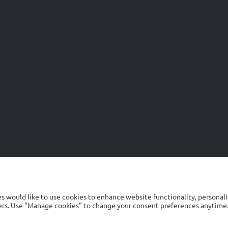
Ελαιών 59, Νέα Κηφισιά Αττικής, Τ.Κ. 14564
Τηλέφωνο Επικοινωνίας: 210 6675200
Τμήμα Εξυπηρέτησης Πελατών: 216 5000001
Γραμμή Καταναλωτών: 801 11 69846
ΓΕΜΗ: 46596022000
info@olympicbrewery.gr
© 2025 OLYMPIC BREWERY | ALL RIGHTS RESERVED
Μέλος της
 would like to use cookies to enhance website functionality, personali
πορρήτου
Αποδεκτής Χρήσης
Όροι Χρήσης
Ρυθμίσεις Cookies
Disclosure 
tners. Use "Manage cookies" to change your consent preferences anytime